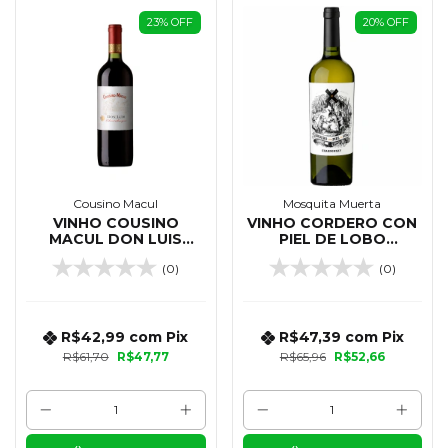
23
%
OFF
20
%
OFF
Cousino Macul
Mosquita Muerta
VINHO COUSINO
VINHO CORDERO CON
MACUL DON LUIS
PIEL DE LOBO
CABERNET SAUVIGNON
CHARDONNAY 750 ML
(0)
(0)
750 ML
R$42,99
com
Pix
R$47,39
com
Pix
R$61,70
R$47,77
R$65,96
R$52,66