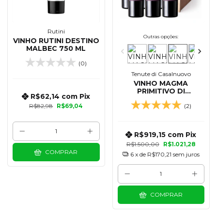
Rutini
Outras opções:
VINHO RUTINI DESTINO
MALBEC 750 ML
(0)
Tenute di Casalnuovo
VINHO MAGMA
PRIMITIVO DI
R$62,14
com
Pix
MANDURIA DOP 750
R$82,98
R$69,04
(2)
ML - KIT 06 UN CAIXA
DE MADEIRA
R$919,15
com
Pix
R$1.500,00
R$1.021,28
COMPRAR
6
x de
R$170,21
sem juros
COMPRAR