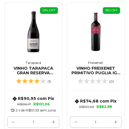
26
%
OFF
18
%
OFF
Tarapacá
Freixenet
VINHO TARAPACA
VINHO FREIXENET
GRAN RESERVA
PRIMITIVO PUGLIA IGP
CABERNET SAUVIGNON
750 ML
(1)
(0)
750 ML
R$90,95
com
Pix
R$74,68
com
Pix
R$136,17
R$101,06
R$101,06
R$82,98
2
x de
R$50,53
sem juros