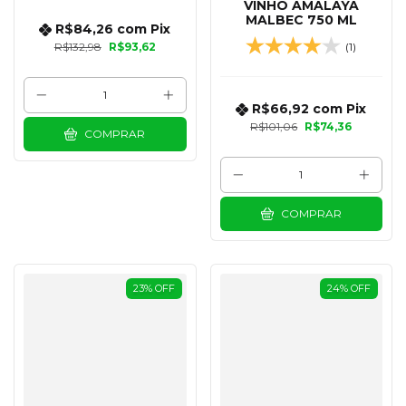
VINHO AMALAYA
MALBEC 750 ML
R$84,26
com
Pix
R$132,98
R$93,62
(1)
R$66,92
com
Pix
R$101,06
R$74,36
COMPRAR
COMPRAR
23
%
OFF
24
%
OFF