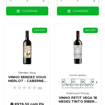
COMPRAR
COMPRAR
24
%
OFF
32
%
OFF
Rendez Vous
Outras opções:
VINHO RENDEZ VOUS
MERLOT - CABERNET
SAUVIGNON 750 ML
(0)
Premium Fincas
VINHO PETIT VEGA 18
MESES TINTO RIBERA
R$76,50
com
Pix