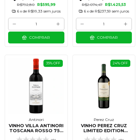
R$792,80
R$595,99
R$2.074,47
R$1.425,53
6
x de
R$99,33
sem juros
6
x de
R$237,59
sem juros
COMPRAR
COMPRAR
35
%
OFF
24
%
OFF
Antinori
Perez Cruz
VINHO VILLA ANTINORI
VINHO PEREZ CRUZ
TOSCANA ROSSO 750
LIMITED EDITION
ML
MALBEC COT 750 ML