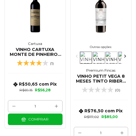
Cartuxa
Outras opções:
VINHO CARTUXA
MONTE DE PINHEIROS
TINTO 750 ML
(1)
Premium Fincas
VINHO PETIT VEGA 8
MESES TINTO RIBERA
R$50,65
com
Pix
DEL DUERO 750 ML
R$69,15
R$56,28
(0)
R$76,50
com
Pix
R$117,02
R$85,00
COMPRAR