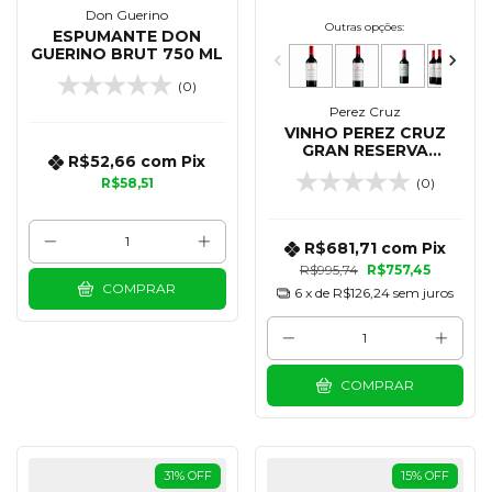
Don Guerino
Outras opções:
ESPUMANTE DON
GUERINO BRUT 750 ML
(0)
Perez Cruz
VINHO PEREZ CRUZ
GRAN RESERVA
R$52,66
com
Pix
CABERNET SAUVIGNON
R$58,51
(0)
750 ML - KIT 12
UNIDADES
R$681,71
com
Pix
R$995,74
R$757,45
COMPRAR
6
x de
R$126,24
sem juros
COMPRAR
31
%
OFF
15
%
OFF