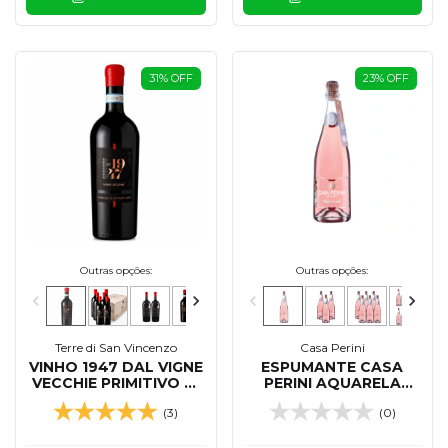
31
%
OFF
23
%
OFF
Outras opções:
Outras opções:
Terre di San Vincenzo
Casa Perini
VINHO 1947 DAL VIGNE
ESPUMANTE CASA
VECCHIE PRIMITIVO DI
PERINI AQUARELA
MANDURIA 750 ML
MOSCATEL ROSE 750
(3)
(0)
ML