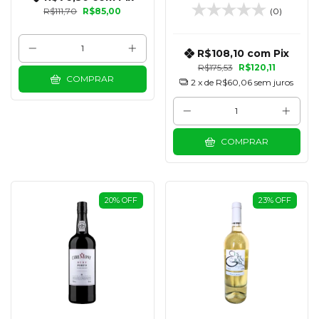
DEL DUERO 750 ML
R$111,70
R$85,00
(0)
R$108,10
com
Pix
R$175,53
R$120,11
COMPRAR
2
x de
R$60,06
sem juros
COMPRAR
20
%
OFF
23
%
OFF