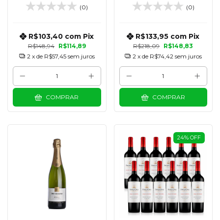
LITROS
(0)
(0)
R$103,40
com
Pix
R$133,95
com
Pix
R$148,94
R$114,89
R$218,09
R$148,83
2
x de
R$57,45
sem juros
2
x de
R$74,42
sem juros
COMPRAR
COMPRAR
24
%
OFF