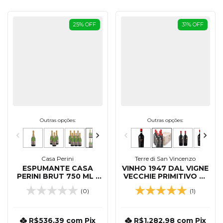
25
%
OFF
31
%
OFF
Outras opções:
Outras opções:
Casa Perini
Terre di San Vincenzo
ESPUMANTE CASA
VINHO 1947 DAL VIGNE
PERINI BRUT 750 ML -
VECCHIE PRIMITIVO DI
KIT 12 UNIDADES
MANDURIA 750 ML -
(0)
(1)
KIT 06 UN CAIXA DE
MADEIRA
R$536,39
com
Pix
R$1.282,98
com
Pix