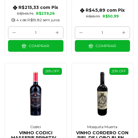
R$215,33
com
Pix
R$45,89
com
Pix
R$345,74
R$239,26
R$65,99
R$50,99
4
x de
R$59,82
sem juros
COMPRAR
COMPRAR
26
%
OFF
20
%
OFF
Codici
Mosquita Muerta
VINHO CODICI
VINHO CORDERO CON
MASSERIE PRIMITIVO
PIEL DE LOBO BLEND