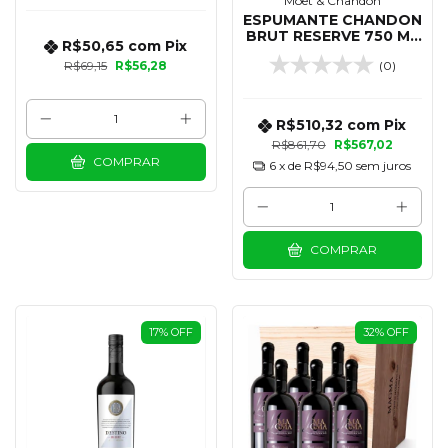
Moet & Chandon
ESPUMANTE CHANDON
BRUT RESERVE 750 ML
R$50,65
com
Pix
- KIT 06 UNIDADES
R$69,15
R$56,28
(0)
R$510,32
com
Pix
R$861,70
R$567,02
COMPRAR
6
x de
R$94,50
sem juros
COMPRAR
17
%
OFF
32
%
OFF