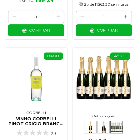
R$111,70
R$84,04
2
x de
R$63,30
sem juros
COMPRAR
COMPRAR
19
%
OFF
34
%
OFF
CORBELLI
Outras opções:
VINHO CORBELLI
PINOT GRIGIO BRANCO
IGT 750 ML
(0)