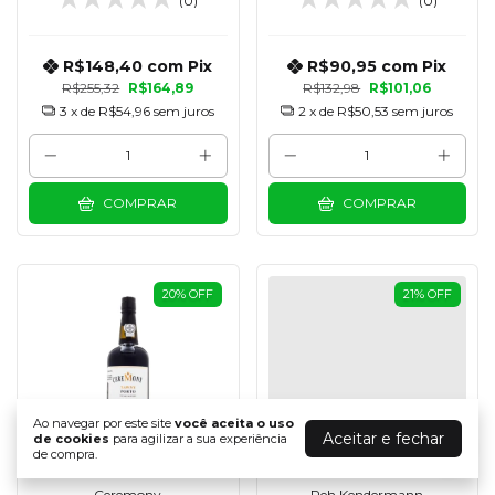
(0)
(0)
R$148,40
com
Pix
R$90,95
com
Pix
R$255,32
R$164,89
R$132,98
R$101,06
3
x de
R$54,96
sem juros
2
x de
R$50,53
sem juros
COMPRAR
COMPRAR
20
%
OFF
21
%
OFF
Ao navegar por este site
você aceita o uso
Aceitar e fechar
de cookies
para agilizar a sua experiência
de compra.
Ceremony
Reh Kendermann