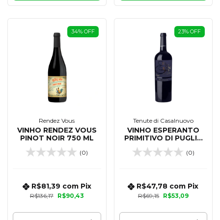
34
%
OFF
23
%
OFF
Rendez Vous
Tenute di Casalnuovo
VINHO RENDEZ VOUS
VINHO ESPERANTO
PINOT NOIR 750 ML
PRIMITIVO DI PUGLIA
IGT 750 ML
(0)
(0)
R$81,39
com
Pix
R$47,78
com
Pix
R$136,17
R$90,43
R$69,15
R$53,09