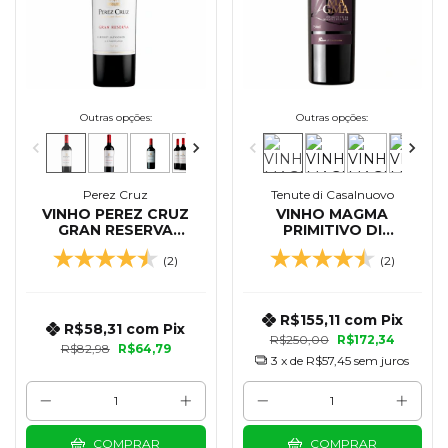
Outras opções:
Outras opções:
Perez Cruz
Tenute di Casalnuovo
VINHO PEREZ CRUZ
VINHO MAGMA
GRAN RESERVA
PRIMITIVO DI
CABERNET SAUVIGNON
MANDURIA DOP 750
(2)
(2)
750 ML
ML - 2023
R$155,11
com
Pix
R$58,31
com
Pix
R$250,00
R$172,34
R$82,98
R$64,79
3
x de
R$57,45
sem juros
COMPRAR
COMPRAR