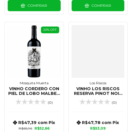
COMPRAR
COMPRAR
20
%
OFF
Mosquita Muerta
Los Riscos
VINHO CORDERO CON
VINHO LOS RISCOS
PIEL DE LOBO MALBEC
RESERVA PINOT NOIR
750 ML
750 ML
(0)
(0)
R$47,39
com
Pix
R$47,78
com
Pix
R$65,96
R$52,66
R$53,09