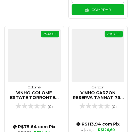
COMPRAR
25
%
OFF
26
%
OFF
Colomé
Garzon
VINHO COLOME
VINHO GARZON
ESTATE TORRONTES
RESERVA TANNAT 750
750 ML
ML
(0)
(0)
R$113,94
com
Pix
R$75,64
com
Pix
R$170,21
R$126,60