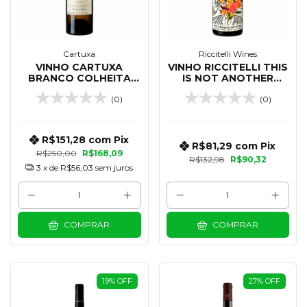
Cartuxa
Riccitelli Wines
VINHO CARTUXA
VINHO RICCITELLI THIS
BRANCO COLHEITA
IS NOT ANOTHER
750 ML
LOVELY MALBEC 750
(0)
(0)
ML
R$151,28
com
Pix
R$81,29
com
Pix
R$250,00
R$168,09
R$132,98
R$90,32
3
x de
R$56,03
sem juros
COMPRAR
COMPRAR
19
%
OFF
27
%
OFF