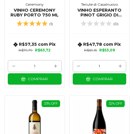
Ceremony
Tenute di Casalnuovo
VINHO CEREMONY
VINHO ESPERANTO
RUBY PORTO 750 ML
PINOT GRIGIO DI
PUGLIA IGT 750 ML
(1)
(0)
R$57,35
com
Pix
R$47,78
com
Pix
R$79,79
R$63,72
R$69,15
R$53,09
COMPRAR
COMPRAR
33
%
OFF
32
%
OFF