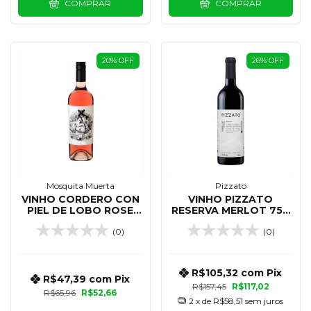
COMPRAR
COMPRAR
20
%
OFF
26
%
OFF
Mosquita Muerta
Pizzato
VINHO CORDERO CON
VINHO PIZZATO
PIEL DE LOBO ROSE
RESERVA MERLOT 750
750 ML
ML
(0)
(0)
R$105,32
com
Pix
R$47,39
com
Pix
R$157,45
R$117,02
R$65,96
R$52,66
2
x de
R$58,51
sem juros