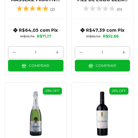
PUGLIA 750 ML
DE TINTAS 750 ML
(2)
(0)
R$64,05
com
Pix
R$47,39
com
Pix
R$95,74
R$71,17
R$65,96
R$52,66
COMPRAR
COMPRAR
29
%
OFF
26
%
OFF