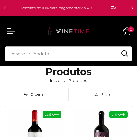
FRETE PARA SP E SUL - A PARTIR DE R$ 700,00 -
FRETE GRÁTIS - Confira nossa política de Frete Grátis -
Desconto de 10% para pagamento via PIX
0
Produtos
Início
Produtos
Ordenar
Filtrar
22
%
OFF
31
%
OFF