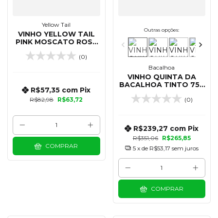
Yellow Tail
Outras opções:
VINHO YELLOW TAIL
PINK MOSCATO ROSE
750 ML
(0)
Bacalhoa
VINHO QUINTA DA
BACALHOA TINTO 750
R$57,35
com
Pix
ML
R$82,98
R$63,72
(0)
R$239,27
com
Pix
R$351,06
R$265,85
COMPRAR
5
x de
R$53,17
sem juros
COMPRAR